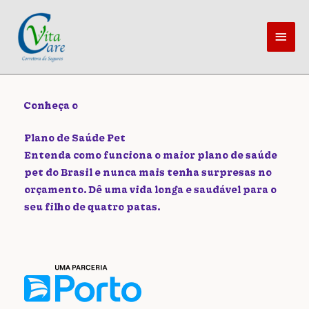
Ir
Men
para
princ
o
conteúdo
Conheça o
Plano de Saúde Pet
Entenda como funciona o maior plano de saúde
pet do Brasil e nunca mais tenha surpresas no
orçamento. Dê uma vida longa e saudável para o
seu filho de quatro patas.