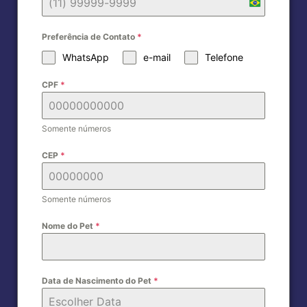
B
r
Preferência de Contato
*
a
WhatsApp
e-mail
Telefone
z
i
CPF
*
l
+
5
Somente números
5
CEP
*
Somente números
Nome do Pet
*
Data de Nascimento do Pet
*